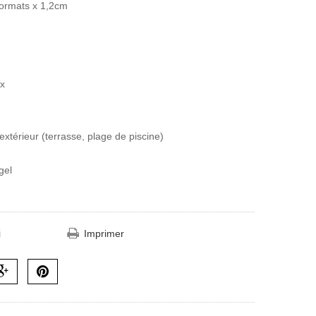
ormats x 1,2cm
ix
extérieur (terrasse, plage de piscine)
gel
i
Imprimer