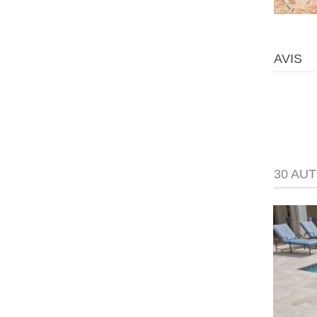
AVIS
30 AU
Travertin 40x60 Bagnac...
21,50 €
35,83 €