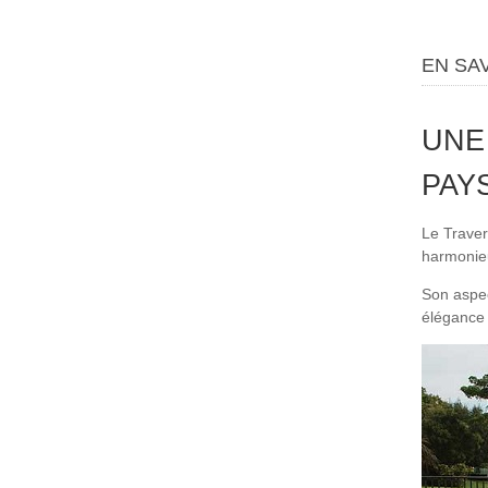
EN SA
UNE
PAY
Le Traver
harmonieu
Son aspec
élégance 