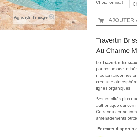
Choix format !
Ch
Agrandir l'image
AJOUTER 
Travertin Bris
Au Charme Mé
Le
Travertin Brissac
par son aspect minéra
méditerranéennes ento
crée une atmosphère 
lignes organiques.
Ses tonalités plus n
authentique qui cont
Ce rendu donne immé
aménagements outdo
Formats disponibl