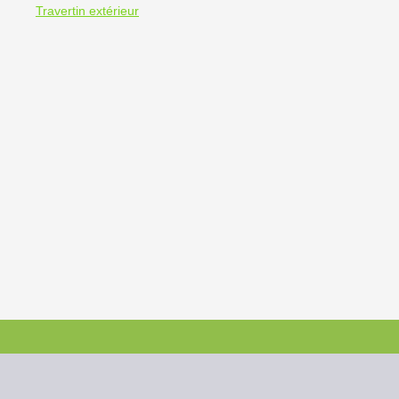
Travertin extérieur
MON COMPTE
CONNEXION