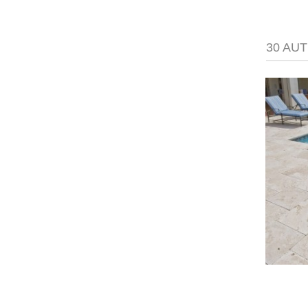
30 AU
Travertin 40x60 Bagnac...
21,50 €
35,83 €