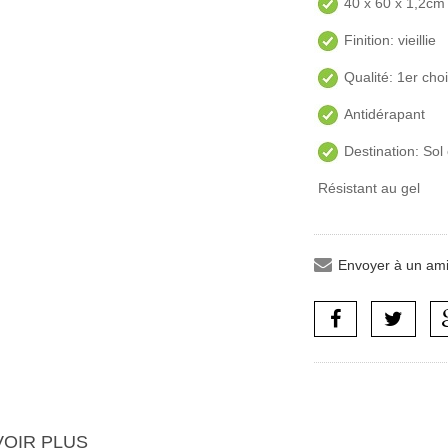
40 x 60 x 1,2cm
Finition: vieillie
Qualité: 1er cho
Antidérapant
Destination: Sol 
Résistant au gel
Envoyer à un am
VOIR PLUS