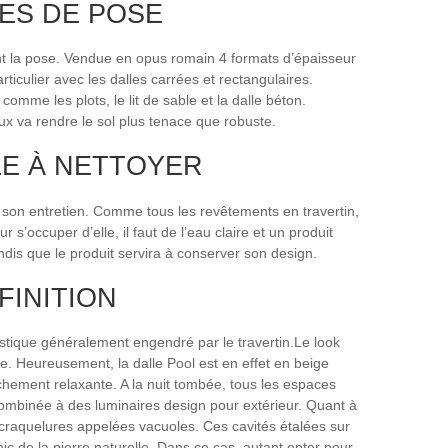
ES DE POSE
ant la pose. Vendue en opus romain 4 formats d’épaisseur
iculier avec les dalles carrées et rectangulaires.
comme les plots, le lit de sable et la dalle béton.
eux va rendre le sol plus tenace que robuste.
LE À NETTOYER
 son entretien. Comme tous les revêtements en travertin,
s’occuper d’elle, il faut de l’eau claire et un produit
andis que le produit servira à conserver son design.
FINITION
 rustique généralement engendré par le travertin.Le look
ige. Heureusement, la dalle Pool est en effet en beige
ichement relaxante. A la nuit tombée, tous les espaces
t combinée à des luminaires design pour extérieur. Quant à
des craquelures appelées vacuoles. Ces cavités étalées sur
ic de la pierre naturelle. Dans ce cas, autant opter pour