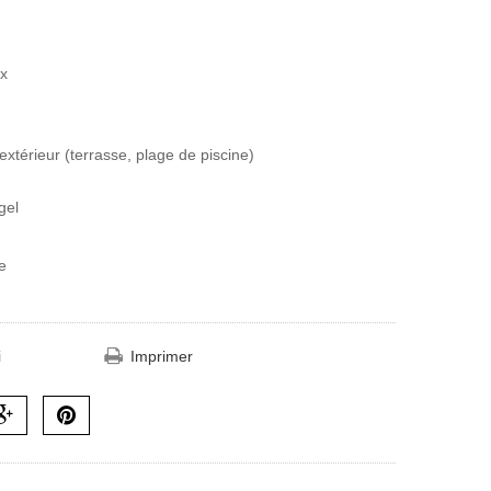
ix
extérieur (terrasse, plage de piscine)
gel
e
i
Imprimer