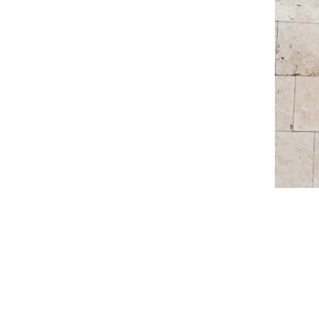
Travertin Épaisseur...
21,50 €