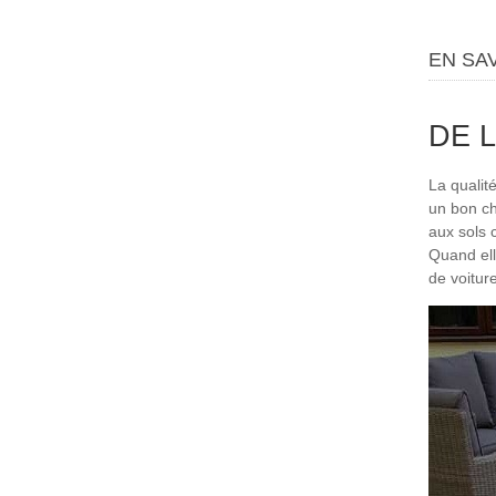
EN SA
DE L
La qualit
un bon ch
aux sols 
Quand ell
de voitur