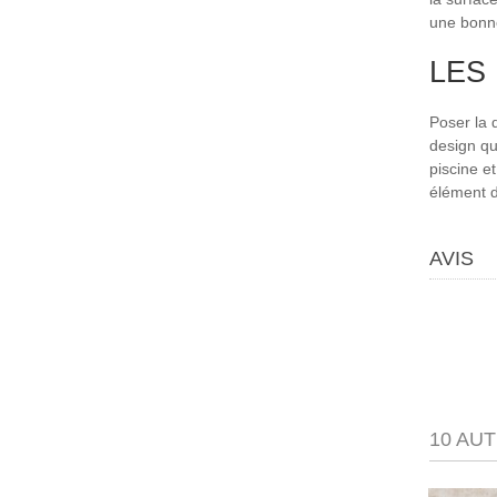
une bonne 
LES
Poser la 
design qui
piscine e
élément d
AVIS
10 AU