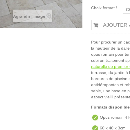
Choix format !
Ch
Agrandir l'image
AJOUTER 
Pour procurer un cach
la hauteur de la dalle
opus romain pour ter
subi un traitement sp
naturelle de premier 
terrasse, du jardin à
bordures de piscine e
antidérapantes et rob
sable, une base en pl
aspect vieilli présen
Formats disponible
Opus romain 4 f
60 x 40 x 3cm