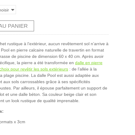
oisir
AU PANIER
et rustique à l’extérieur, aucun revêtement sol n’arrive à
 Pool en pierre calcaire naturelle de travertin en format
rasse de piscine de dimension 60 x 40 cm. Après avoir
écifique, la pierre a été transformée en
dalle en pierre
choix pour revêtir les sols extérieurs
: de l’allée à la
 la plage piscine. La dalle Pool est aussi adaptée aux
t aux sols carrossables grâce à ses spécificités
ustes. Par ailleurs, il épouse parfaitement un support de
ot et une dalle béton. Sa couleur beige clair et son
tent un look rustique de qualité imprenable.
s:
ormats x 3cm