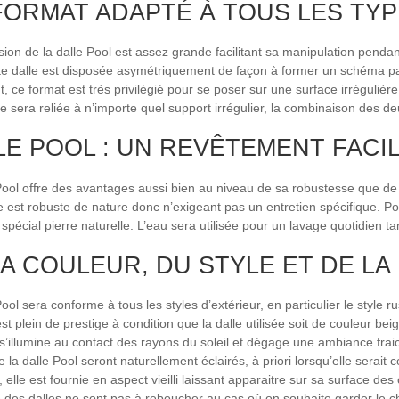
FORMAT ADAPTÉ À TOUS LES TYP
ion de la dalle Pool est assez grande facilitant sa manipulation pend
te dalle est disposée asymétriquement de façon à former un schéma part
 ce format est très privilégié pour se poser sur une surface irrégulière 
le sera reliée à n’importe quel support irrégulier, la combinaison des d
LE POOL : UN REVÊTEMENT FACI
Pool offre des avantages aussi bien au niveau de sa robustesse que de
e est robuste de nature donc n’exigeant pas un entretien spécifique. Pour 
 spécial pierre naturelle. L’eau sera utilisée pour un lavage quotidien t
LA COULEUR, DU STYLE ET DE LA 
Pool sera conforme à tous les styles d’extérieur, en particulier le style
est plein de prestige à condition que la dalle utilisée soit de couleur be
le s’illumine au contact des rayons du soleil et dégage une ambiance fra
e la dalle Pool seront naturellement éclairés, à priori lorsqu’elle serai
n, elle est fournie en aspect vieilli laissant apparaitre sur sa surface 
e des dalles ne sont pas à reboucher au cas où on souhaite garder le ch