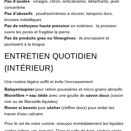
Pas d’acides
: vinaigre, citron, anticalcaires, détartrants, javel
concentrée.
Pas d’abrasifs
: poudres/crèmes à récurer, tampons durs,
brosses métalliques.
Pas de nettoyeur haute pression
en extérieur : la pression
ouvre les pores et fragilise la pierre.
Pas de produits gras ou filmogènes
: ils encrassent et
jaunissent à la longue.
ENTRETIEN QUOTIDIEN
(INTÉRIEUR)
Une routine légère suffit et évite l’encrassement :
Balayer/aspirer
pour retirer poussières et micro-grains abrasifs.
Microfibre + eau tiède
avec une goutte de
savon doux
(savon
noir ou de Marseille liquides).
Rincer si besoin
puis
sécher
(chiffon doux) pour éviter les
traces d’eau calcaire.
Pour le sol de votre cuisine, essuyez immédiatement les liquides
acides (citron, vin, tomate). Dans la salle de bain, séchez après